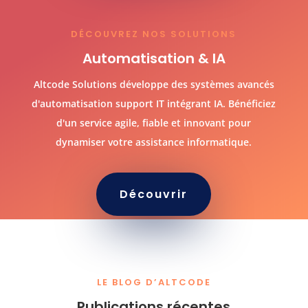
DÉCOUVREZ NOS SOLUTIONS
Automatisation & IA
Altcode Solutions développe des systèmes avancés
d'automatisation support IT intégrant IA. Bénéficiez
d'un service agile, fiable et innovant pour
dynamiser votre assistance informatique.
Découvrir
LE BLOG D’ALTCODE
Publications récentes