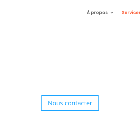
À propos
Service
veloppement de MVP et prototy
met de tester rapidement une idée, un produit ou un service digit
tionnelle au
produit testable
, pour valider vos hypothèses, séduire
Nous contacter