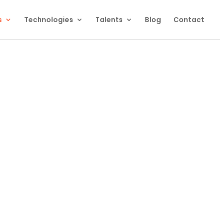
s
Technologies
Talents
Blog
Contact
pes
al avec un budget maîtrisé. Altcode Solutions
 vos utilisateurs et itérer efficacement.