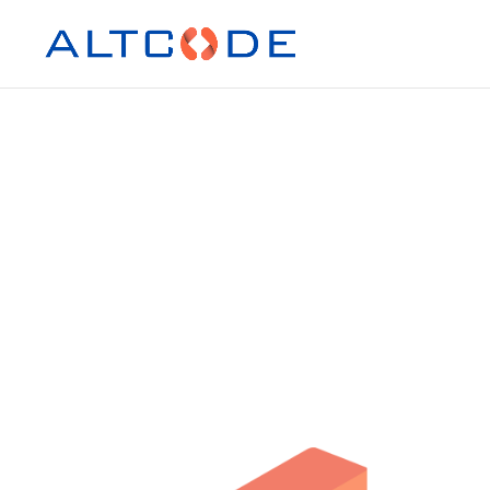
Dé
Le
développement de MVP et prototypes
per
vous accompagne de la maquette fonc