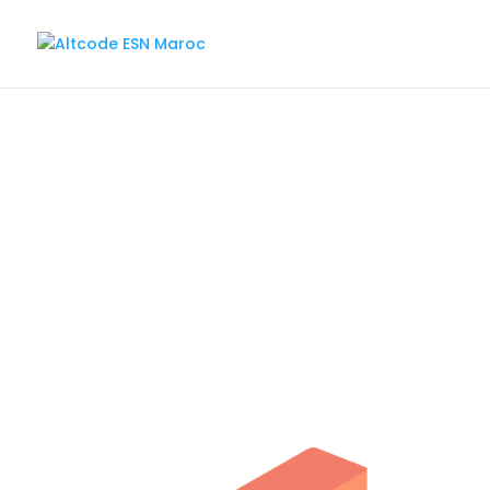
Ges
La
gestion des exigences et spécifications
Solutions vous aide à cadrer vos proj