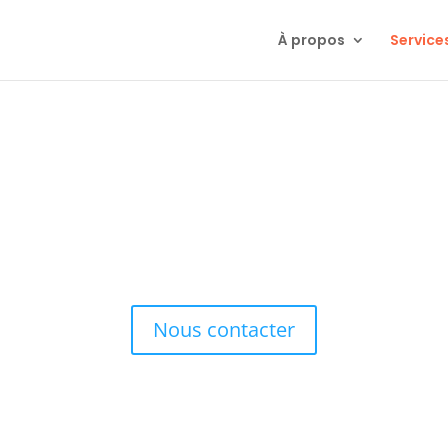
À propos
Service
tion des exigences et spécificat
permet de traduire les besoins métiers en livrables fonctionnels 
ets avec des
documents précis, traçables et pilotables
, de l’expres
Nous contacter