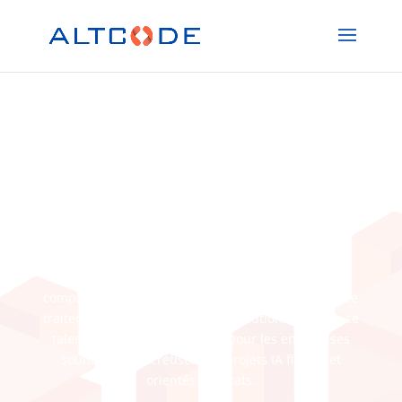
Consultant IA
Le Consultant IA transforme vos données en
actifs
décisionnels
grâce à des modèles d’intelligence
artificielle, de machine learning et des analyses
statistiques avancées. Il intervient sur des cas
complexes de prédiction, de recommandation ou de
traitement du langage. Altcode Solutions propose ce
talent en régie ou prestation pour les entreprises
souhaitant concrétiser des projets IA fiables et
orientés résultats.