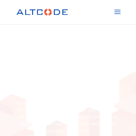
Développeur NoCode et
LowCode
Le Développeur NoCode et LowCode (aussi appelé
maker ou builder) conçoit des applications sans code
ou avec peu de code grâce à des plateformes
visuelles comme Bubble, Make ou Power Platform. Il
accélère la mise en production de MVP ou d’outils
métier sur mesure. Altcode Solutions propose ce
talent disponible rapidement pour renforcer vos
équipes produit ou IT.