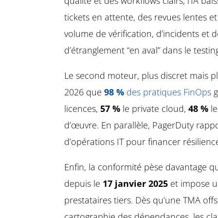
qualité et des workflows clairs, l’IA ba
tickets en attente, des revues lentes 
volume de vérification, d’incidents et 
d’étranglement “en aval” dans le testin
Le second moteur, plus discret mais p
2026 que
98 %
des pratiques FinOps
g
licences,
57 %
le private cloud,
48 %
le
d’œuvre. En parallèle, PagerDuty rapp
d’opérations IT pour financer résilienc
Enfin, la conformité pèse davantage q
depuis le
17 janvier 2025
et impose un 
prestataires tiers. Dès qu’une TMA off
cartographie des dépendances, les clau