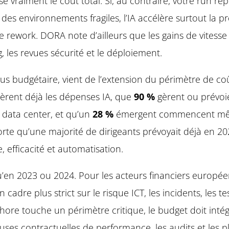
isse vraiment le coût total. Si, au contraire, votre run
et des environnements fragiles, l’IA accélère surtout l
de rework. DORA note d’ailleurs que les gains de vitess
g, les revues sécurité et le déploiement.
lus budgétaire, vient de l’extension du périmètre de c
èrent déjà les dépenses IA, que
90 %
gèrent ou prévoie
 data center, et qu’un
28 %
émergent commencent même
orte qu’une majorité de dirigeants prévoyait déjà en 
e, efficacité et automatisation.
u’en 2023 ou 2024. Pour les acteurs financiers europée
cadre plus strict sur le risque ICT, les incidents, les te
shore touche un périmètre critique, le budget doit intég
ses contractuelles de performance, les audits et les p