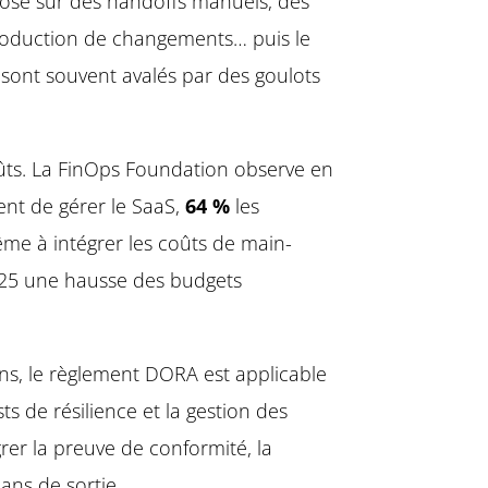
 repose sur des handoffs manuels, des
a production de changements… puis le
e sont souvent avalés par des goulots
oûts. La FinOps Foundation observe en
nt de gérer le SaaS,
64 %
les
 à intégrer les coûts de main-
2025 une hausse des budgets
ns, le règlement DORA est applicable
sts de résilience et la gestion des
rer la preuve de conformité, la
lans de sortie.