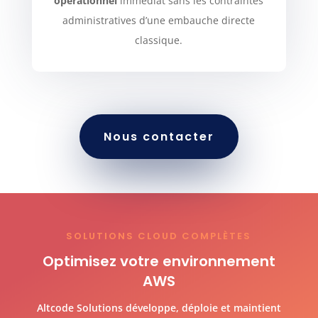
opérationnel
immédiat sans les contraintes
administratives d’une embauche directe
classique.
Nous contacter
SOLUTIONS CLOUD COMPLÈTES
Optimisez votre environnement
AWS
Altcode Solutions développe, déploie et maintient