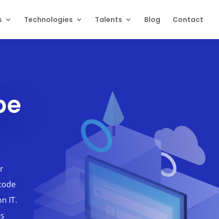
s
Technologies
Talents
Blog
Contact
pe
r
tcode
n IT.
ès