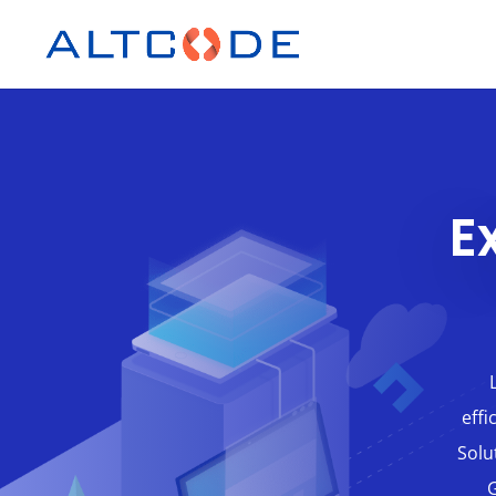
E
effi
Solu
G