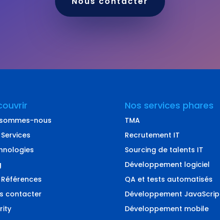
Nous contacter
ouvrir
Nos services phares
 sommes-nous
TMA
 Services
Recrutement IT
hnologies
Sourcing de talents IT
g
Développement logiciel
 Références
QA et tests automatisés
s contacter
Développement JavaScrip
rity
Développement mobile