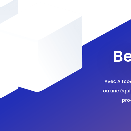
Be
Avec Altco
ou une équi
pro