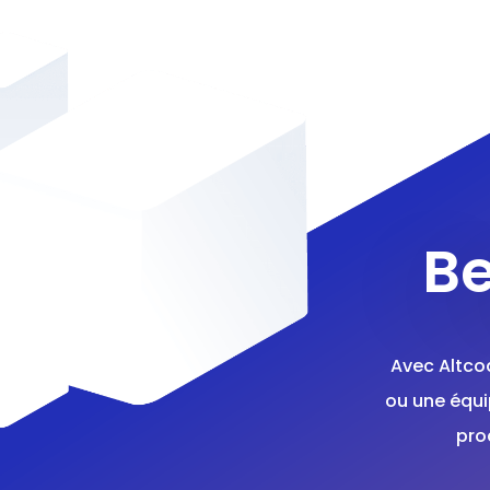
Be
Avec Altco
ou une équi
pro