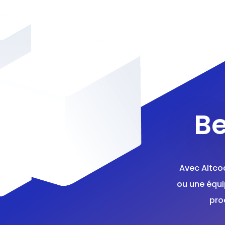
Be
Avec Altco
ou une équi
pro