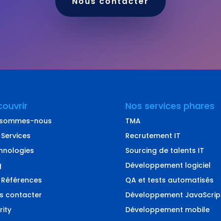
Nous contacter
ouvrir
Nos services phares
 sommes-nous
TMA
 Services
Recrutement IT
hnologies
Sourcing de talents IT
g
Développement logiciel
 Références
QA et tests automatisés
s contacter
Développement JavaScrip
rity
Développement mobile