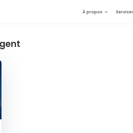
À propos
Service
igent