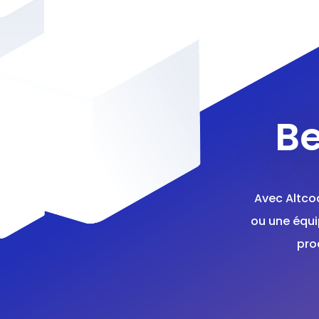
Be
Avec Altco
ou une équi
pro