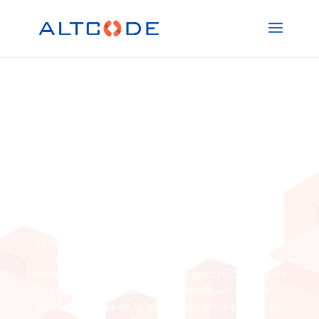
UX Desgin et conception
de l’application et MVP
Les interfaces utilisateur et le développement
d’expériences utilisateur exceptionnelles
représentent les deux faces d’une même médaille :
la satisfaction des utilisateurs et des clients de vos
produits numériques. Cette satisfaction est
considérée comme l’atout le plus précieux pour toute
entreprise qui souhaite se démarquer par ses
interfaces. Créez de la valeur pour votre entreprise.