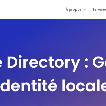
À propos
Service
 Directory : 
identité local