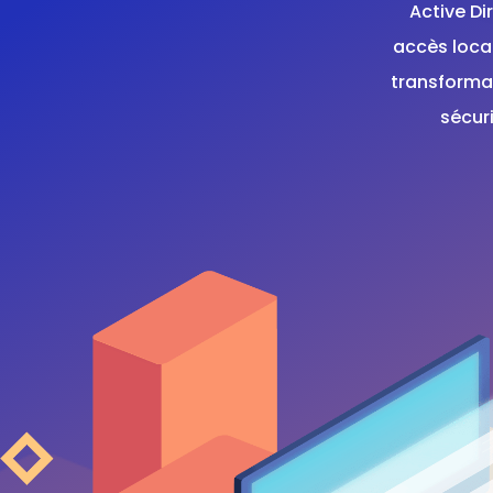
Active Di
accès loca
transforma
sécuri