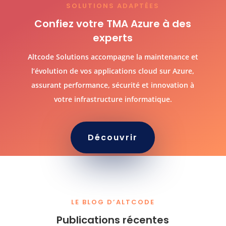
SOLUTIONS ADAPTÉES
Confiez votre TMA Azure à des
experts
Altcode Solutions accompagne la maintenance et
l’évolution de vos applications cloud sur Azure,
assurant performance, sécurité et innovation à
votre infrastructure informatique.
Découvrir
LE BLOG D’ALTCODE
Publications récentes