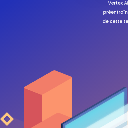
Vertex A
préentraî
de cette t