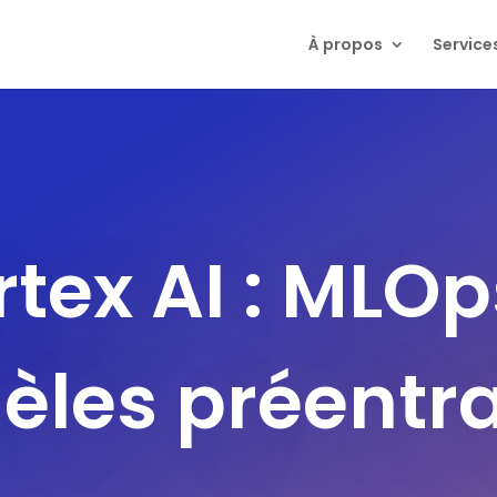
À propos
Service
rtex AI : MLOp
les préentr