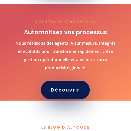
SOLUTIONS D'AGENTS IA
Automatisez vos processus
Nous réalisons des agents IA sur mesure, intégrés
et évolutifs pour transformer rapidement votre
gestion opérationnelle et améliorer votre
productivité globale.
Découvrir
LE BLOG D’ALTCODE