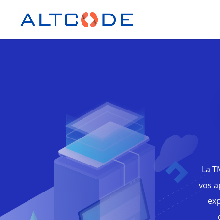
La T
vos a
exp