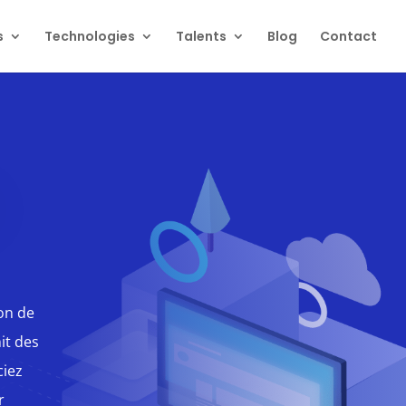
s
Technologies
Talents
Blog
Contact
on de
it des
ciez
r